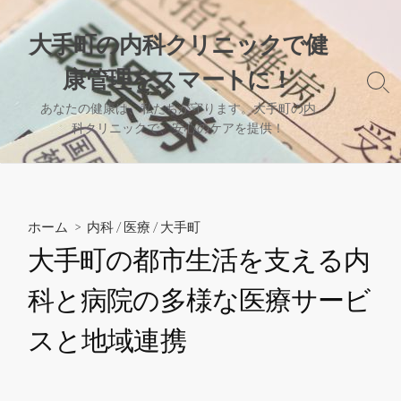
コ
ン
大手町の内科クリニックで健
テ
康管理をスマートに！
ン
検
ツ
索
あなたの健康は、私たちが守ります。大手町の内
へ
切
科クリニックで、安心のケアを提供！
り
ス
替
キ
え
ッ
プ
ホーム
>
内科
/
医療
/
大手町
大手町の都市生活を支える内
科と病院の多様な医療サービ
スと地域連携