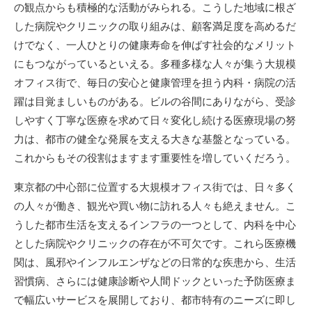
の観点からも積極的な活動がみられる。こうした地域に根ざ
した病院やクリニックの取り組みは、顧客満足度を高めるだ
けでなく、一人ひとりの健康寿命を伸ばす社会的なメリット
にもつながっているといえる。多種多様な人々が集う大規模
オフィス街で、毎日の安心と健康管理を担う内科・病院の活
躍は目覚ましいものがある。ビルの谷間にありながら、受診
しやすく丁寧な医療を求めて日々変化し続ける医療現場の努
力は、都市の健全な発展を支える大きな基盤となっている。
これからもその役割はますます重要性を増していくだろう。
東京都の中心部に位置する大規模オフィス街では、日々多く
の人々が働き、観光や買い物に訪れる人々も絶えません。こ
うした都市生活を支えるインフラの一つとして、内科を中心
とした病院やクリニックの存在が不可欠です。これら医療機
関は、風邪やインフルエンザなどの日常的な疾患から、生活
習慣病、さらには健康診断や人間ドックといった予防医療ま
で幅広いサービスを展開しており、都市特有のニーズに即し