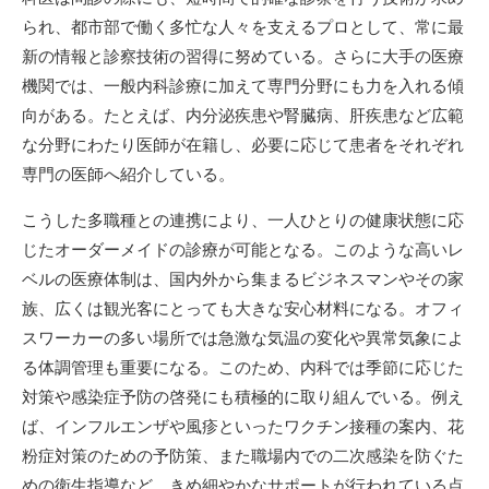
られ、都市部で働く多忙な人々を支えるプロとして、常に最
新の情報と診察技術の習得に努めている。さらに大手の医療
機関では、一般内科診療に加えて専門分野にも力を入れる傾
向がある。たとえば、内分泌疾患や腎臓病、肝疾患など広範
な分野にわたり医師が在籍し、必要に応じて患者をそれぞれ
専門の医師へ紹介している。
こうした多職種との連携により、一人ひとりの健康状態に応
じたオーダーメイドの診療が可能となる。このような高いレ
ベルの医療体制は、国内外から集まるビジネスマンやその家
族、広くは観光客にとっても大きな安心材料になる。オフィ
スワーカーの多い場所では急激な気温の変化や異常気象によ
る体調管理も重要になる。このため、内科では季節に応じた
対策や感染症予防の啓発にも積極的に取り組んでいる。例え
ば、インフルエンザや風疹といったワクチン接種の案内、花
粉症対策のための予防策、また職場内での二次感染を防ぐた
めの衛生指導など、きめ細やかなサポートが行われている点