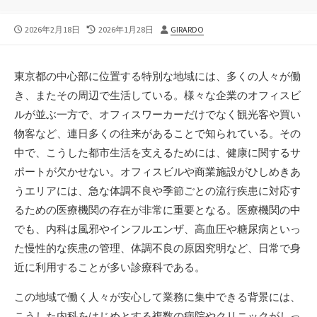
公
最
投
2026年2月18日
2026年1月28日
GIRARDO
開
終
稿
日
更
者
新
東京都の中心部に位置する特別な地域には、多くの人々が働
日
き、またその周辺で生活している。
様々な企業のオフィスビ
ルが並ぶ一方で、オフィスワーカーだけでなく観光客や買い
物客など、連日多くの往来があることで知られている。その
中で、こうした都市生活を支えるためには、健康に関するサ
ポートが欠かせない。オフィスビルや商業施設がひしめきあ
うエリアには、急な体調不良や季節ごとの流行疾患に対応す
るための医療機関の存在が非常に重要となる。医療機関の中
でも、内科は風邪やインフルエンザ、高血圧や糖尿病といっ
た慢性的な疾患の管理、体調不良の原因究明など、日常で身
近に利用することが多い診療科である。
この地域で働く人々が安心して業務に集中できる背景には、
こうした内科をはじめとする複数の病院やクリニックがしっ